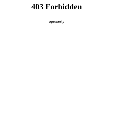
企业业务
个人业务
了解我们
投资者
件
>
指纹识别
纹识别
mg·人生就是博基于成熟的工艺，成功研发出TFT大面积指纹
EN
Global
，可广泛应用于消费电子、安防、金融等领域。