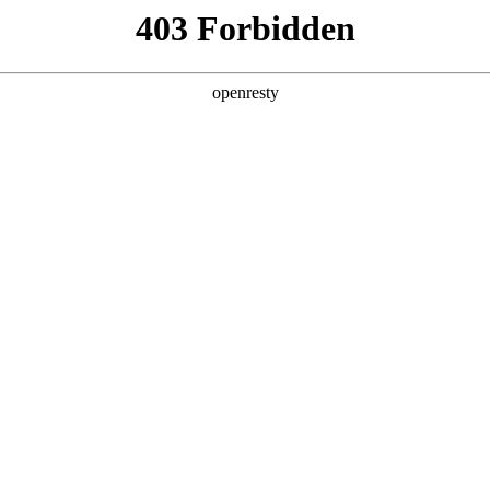
企业业务
个人业务
了解我们
投资者
件
>
电视显示屏
电视显示屏覆盖23.6英寸至110英寸产品，分辨率最高可达
EN
Global
、高画质等特点。产品广泛应用于智能家居、娱乐、商务、